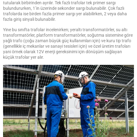
tutularak birbirinden ayrılır. Tek fazlı trafolar tek primer sargı
bulundururken, 1’in üzerinde sekonder sargı bulunabilir. Çok fazlı
trafolarda ise birden fazla primer sargı yer alabilirken, 2 veya daha
fazla giriş sinyali bulunabilir.
Yine bu sınıfta trafolar incelenirken; yeraltı transformatörler, su altı
transformatörler, platform transformatörler, soğutma sistemine göre
yağlı trafo (çoğu zaman büyük güç kullanımları için) ve kuru tip trafo
(genellikle iç mekanlar ve sanayi tesisleri için) ve özel üretim trafoları
yani örnek olarak 12V enerji gereksinimi için dönüşüm sağlayan
küçük trafolar yer alır.