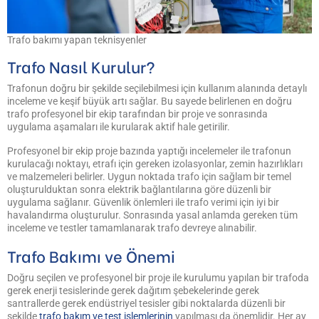
Trafo bakımı yapan teknisyenler
Trafo Nasıl Kurulur?
Trafonun doğru bir şekilde seçilebilmesi için kullanım alanında detaylı
inceleme ve keşif büyük artı sağlar. Bu sayede belirlenen en doğru
trafo profesyonel bir ekip tarafından bir proje ve sonrasında
uygulama aşamaları ile kurularak aktif hale getirilir.
Profesyonel bir ekip proje bazında yaptığı incelemeler ile trafonun
kurulacağı noktayı, etrafı için gereken izolasyonlar, zemin hazırlıkları
ve malzemeleri belirler. Uygun noktada trafo için sağlam bir temel
oluşturulduktan sonra elektrik bağlantılarına göre düzenli bir
uygulama sağlanır. Güvenlik önlemleri ile trafo verimi için iyi bir
havalandırma oluşturulur. Sonrasında yasal anlamda gereken tüm
inceleme ve testler tamamlanarak trafo devreye alınabilir.
Trafo Bakımı ve Önemi
Doğru seçilen ve profesyonel bir proje ile kurulumu yapılan bir trafoda
gerek enerji tesislerinde gerek dağıtım şebekelerinde gerek
santrallerde gerek endüstriyel tesisler gibi noktalarda düzenli bir
şekilde
trafo bakım ve test işlemlerinin
yapılması da önemlidir. Her ay