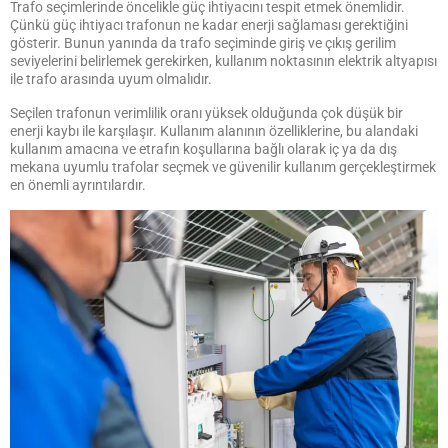
Trafo seçimlerinde öncelikle güç ihtiyacını tespit etmek önemlidir.
Çünkü güç ihtiyacı trafonun ne kadar enerji sağlaması gerektiğini
gösterir. Bunun yanında da trafo seçiminde giriş ve çıkış gerilim
seviyelerini belirlemek gerekirken, kullanım noktasının elektrik altyapısı
ile trafo arasında uyum olmalıdır.
Seçilen trafonun verimlilik oranı yüksek olduğunda çok düşük bir
enerji kaybı ile karşılaşır. Kullanım alanının özelliklerine, bu alandaki
kullanım amacına ve etrafın koşullarına bağlı olarak iç ya da dış
mekana uyumlu trafolar seçmek ve güvenilir kullanım gerçekleştirmek
en önemli ayrıntılardır.