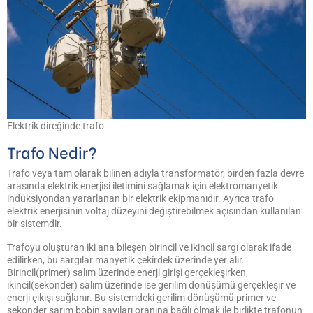
Elektrik direğinde trafo
Trafo Nedir?
Trafo veya tam olarak bilinen adıyla transformatör, birden fazla devre
arasında elektrik enerjisi iletimini sağlamak için elektromanyetik
indüksiyondan yararlanan bir elektrik ekipmanıdır. Ayrıca trafo
elektrik enerjisinin voltaj düzeyini değiştirebilmek açısından kullanılan
bir sistemdir.
Trafoyu oluşturan iki ana bileşen birincil ve ikincil sargı olarak ifade
edilirken, bu sargılar manyetik çekirdek üzerinde yer alır.
Birincil(primer) salım üzerinde enerji girişi gerçekleşirken,
ikincil(sekonder) salım üzerinde ise gerilim dönüşümü gerçekleşir ve
enerji çıkışı sağlanır. Bu sistemdeki gerilim dönüşümü primer ve
sekonder sarım bobin sayıları oranına bağlı olmak ile birlikte trafonun