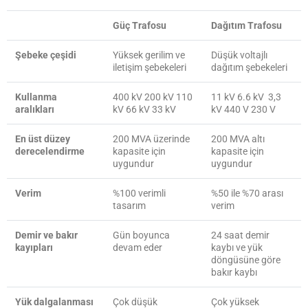
Güç Trafosu
Dağıtım Trafosu
Şebeke çeşidi
Yüksek gerilim ve
Düşük voltajlı
iletişim şebekeleri
dağıtım şebekeleri
Kullanma
400 kV 200 kV 110
11 kV 6.6 kV 3,3
aralıkları
kV 66 kV 33 kV
kV 440 V 230 V
En üst düzey
200 MVA üzerinde
200 MVA altı
derecelendirme
kapasite için
kapasite için
uygundur
uygundur
Verim
%100 verimli
%50 ile %70 arası
tasarım
verim
Demir ve bakır
Gün boyunca
24 saat demir
kayıpları
devam eder
kaybı ve yük
döngüsüne göre
bakır kaybı
Yük dalgalanması
Çok düşük
Çok yüksek