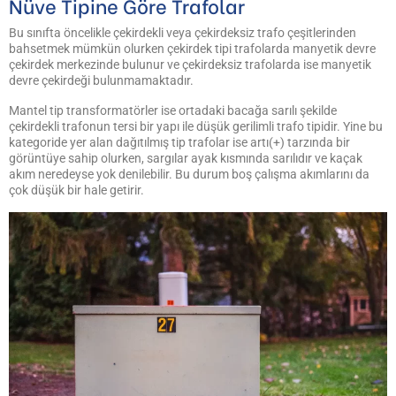
Nüve Tipine Göre Trafolar
Bu sınıfta öncelikle çekirdekli veya çekirdeksiz trafo çeşitlerinden
bahsetmek mümkün olurken çekirdek tipi trafolarda manyetik devre
çekirdek merkezinde bulunur ve çekirdeksiz trafolarda ise manyetik
devre çekirdeği bulunmamaktadır.
Mantel tip transformatörler ise ortadaki bacağa sarılı şekilde
çekirdekli trafonun tersi bir yapı ile düşük gerilimli trafo tipidir. Yine bu
kategoride yer alan dağıtılmış tip trafolar ise artı(+) tarzında bir
görüntüye sahip olurken, sargılar ayak kısmında sarılıdır ve kaçak
akım neredeyse yok denilebilir. Bu durum boş çalışma akımlarını da
çok düşük bir hale getirir.