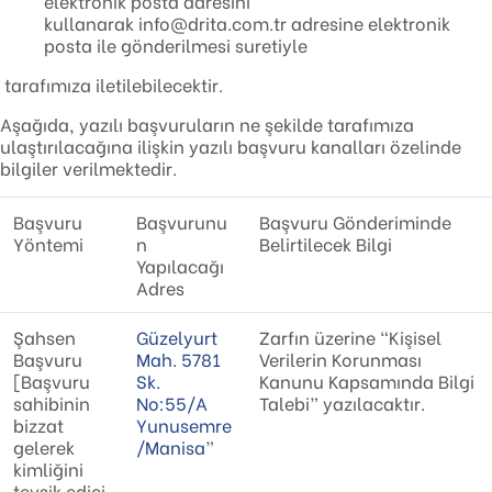
elektronik posta adresini
kullanarak info@drita.com.tr adresine elektronik
posta ile gönderilmesi suretiyle
tarafımıza iletilebilecektir.
Aşağıda, yazılı başvuruların ne şekilde tarafımıza
ulaştırılacağına ilişkin yazılı başvuru kanalları özelinde
bilgiler verilmektedir.
Başvuru
Başvurunu
Başvuru Gönderiminde
Yöntemi
n
Belirtilecek Bilgi
Yapılacağı
Adres
Şahsen
Güzelyurt
Zarfın üzerine “Kişisel
Başvuru
Mah. 5781
Verilerin Korunması
[Başvuru
Sk.
Kanunu Kapsamında Bilgi
sahibinin
No:55/A
Talebi” yazılacaktır.
bizzat
Yunusemre
gelerek
/Manisa
”
kimliğini
tevsik edici