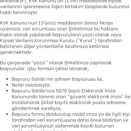
anılacaktır), KVK Kanunu’un 11’inci maddesinde kişisel
verilerinin işlenmesine ilişkin birtakım taleplerde bulunma
hakkı tanınmıştır.
KVK Kanunu’nun 13’üncü maddesinin birinci fıkrası
uyarınca; veri sorumlusu olan Şirketimize bu haklara
ilişkin olarak yapılacak başvuruların yazılı olarak veya
Kişisel Verilerin Korunması Kurulu (“Kurul”) tarafından
belirlenen diğer yöntemlerle tarafımıza iletilmesi
gerekmektedir.
Bu çerçevede “yazılı” olarak Şirketimize yapılacak
başvurular, işbu formun çıktısı alınarak;
Başvuru Sahibi’nin şahsen başvurusu ile,
Noter vasıtasıyla,
Başvuru Sahibi’nce 5070 Sayılı Elektronik İmza
Kanununda tanımlı olan “güvenli elektronik imza” ile
imzalanarak Şirket kayıtlı elektronik posta adresine
gönderilmek suretiyle,
Başvuru formu doldurulup mobil imza ya da ilgili kişi
tarafından veri sorumlusuna daha önce bildirilen ve
veri sorumlusunun sisteminde kayıtlı bulunan