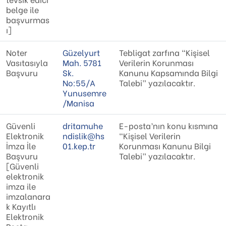
belge ile
başvurmas
ı]
Noter
Güzelyurt
Tebligat zarfına “Kişisel
Vasıtasıyla
Mah. 5781
Verilerin Korunması
Başvuru
Sk.
Kanunu Kapsamında Bilgi
No:55/A
Talebi” yazılacaktır.
Yunusemre
/Manisa
Güvenli
dritamuhe
E-posta’nın konu kısmına
Elektronik
ndislik@hs
“Kişisel Verilerin
İmza İle
01.kep.tr
Korunması Kanunu Bilgi
Başvuru
Talebi” yazılacaktır.
[Güvenli
elektronik
imza ile
imzalanara
k Kayıtlı
Elektronik