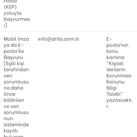
Posta
(KEP)
yoluyla
başvurmas
ı]
Mobil İmza
info@drita.com.tr
E-
ya da E-
posta’nın
posta İle
konu
Başvuru
kısmına
[İlgili kişi
“Kişisel
tarafından
Verilerin
veri
Korunması
sorumlusu
Kanunu
na daha
Bilgi
önce
Talebi”
bildirilen
yazılacaktı
ve veri
r.
sorumlusu
nun
sisteminde
kayıtlı
bulunan