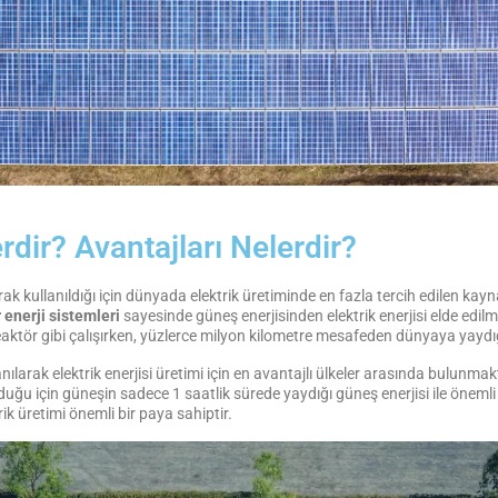
rdir? Avantajları Nelerdir?
k kullanıldığı için dünyada elektrik üretiminde en fazla tercih edilen kay
 enerji sistemleri
sayesinde güneş enerjisinden elektrik enerjisi elde ed
reaktör gibi çalışırken, yüzlerce milyon kilometre mesafeden dünyaya yaydı
anılarak elektrik enerjisi üretimi için en avantajlı ülkeler arasında bulun
ğu için güneşin sadece 1 saatlik sürede yaydığı güneş enerjisi ile önemli b
k üretimi önemli bir paya sahiptir.