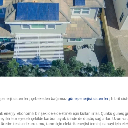
ş enerji sistemleri, şebekeden bağımsız
güneş enerjisi sistemleri
, hibrit si
k enerjiyi ekonomik bir şekilde elde etmek için kullanılırlar. Çünkü güneş gi
yi kirletmeyecek şekilde karbon ayak izinde de düşüş sağlarlar. Uzun vadel
 üretim tesisleri kurulumu, tarım için elektrik enerjisi temini, sanayi için e