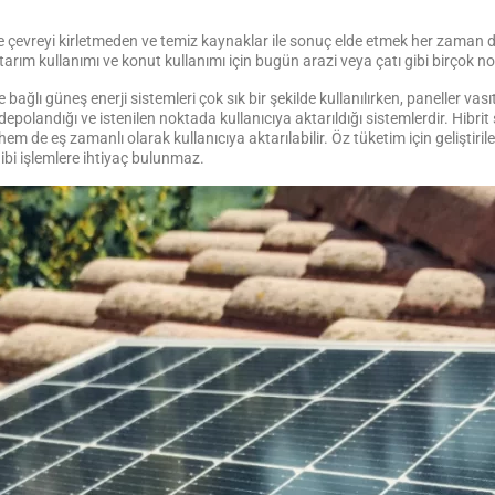
se de çevreyi kirletmeden ve temiz kaynaklar ile sonuç elde etmek her zaman d
tarım kullanımı ve konut kullanımı için bugün arazi veya çatı gibi birçok n
ağlı güneş enerji sistemleri çok sık bir şekilde kullanılırken, paneller vasıtas
depolandığı ve istenilen noktada kullanıcıya aktarıldığı sistemlerdir. Hibri
m de eş zamanlı olarak kullanıcıya aktarılabilir. Öz tüketim için geliştiri
 gibi işlemlere ihtiyaç bulunmaz.