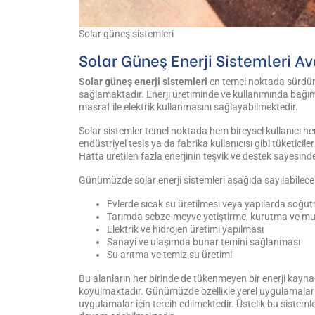
Solar güneş sistemleri
Solar Güneş Enerji Sistemleri Av
Solar güneş enerji sistemleri
en temel noktada sürdürül
sağlamaktadır. Enerji üretiminde ve kullanımında bağıms
masraf ile elektrik kullanmasını sağlayabilmektedir.
Solar sistemler temel noktada hem bireysel kullanıcı hem d
endüstriyel tesis ya da fabrika kullanıcısı gibi tüketicil
Hatta üretilen fazla enerjinin teşvik ve destek sayesind
Günümüzde solar enerji sistemleri aşağıda sayılabilece
Evlerde sıcak su üretilmesi veya yapılarda soğ
Tarımda sebze-meyve yetiştirme, kurutma ve 
Elektrik ve hidrojen üretimi yapılması
Sanayi ve ulaşımda buhar temini sağlanması
Su arıtma ve temiz su üretimi
Bu alanların her birinde de tükenmeyen bir enerji kaynağ
koyulmaktadır. Günümüzde özellikle yerel uygulamalar 
uygulamalar için tercih edilmektedir. Üstelik bu sisteml