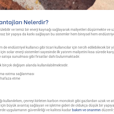
antajları Nelerdir?
ebilir ve temiz bir enerji kaynağı sağlayarak maliyetleri düşürmekte ve uzu
ız bir yapıya da katkı sağlayan bu sistemler hem bireysel hem endüstriyel
e endüstriyel kullanıcı gibi ticari kullanıcılar için tercih edilebilecek bir 
er için solar enerji sistemleri sayesinde ilk yatırım maliyetini kısa sürede 
e satışa sunulması gibi fırsatlar dahi bulunmaktadır.
k birçok değişen alanda kullanılabilmektedir.
utma-ısıtma sağlanması
muhafaza etme
ı kullanılırken, çevreyi kirleten karbon monoksit gibi gazlardan uzak ve a
için büyük avantaj sağlayan ve işletme gideri de oldukça düşük bir yapıy
erde uygulamanın güvenilirliği ve kalitesi kadar
bakım ve onarımın
düzenli 