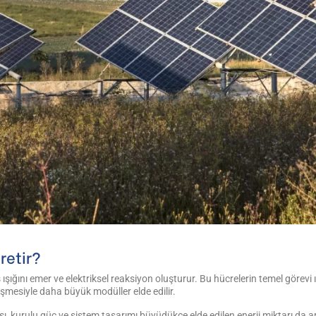
retir?
şığını emer ve elektriksel reaksiyon oluşturur. Bu hücrelerin temel görevi ış
eşmesiyle daha büyük modüller elde edilir.
ı, kurulu güç ve sistem tasarımı büyüdükçe elde edilen enerji miktarı da ar