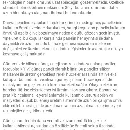
teknolojilerin panel ömrünü uzatabileceğini göstermektedir. Özellikle
standart olarak bilinen maksimum 30 yıl kullanım ömrünün daha
uzun bir noktaya ulaşması ihtimali bulunmaktadır.
Dünya genelinde yapılan birçok farklı incelemede güneş panellerinin
kullanım ömrü üzerinde durulurken, hangi koşulların panelin kullanım
ömrünü azalttığı ve bozulmaya neden olduğu gözden geçirilmiştir.
Yine üretici bu koşullar karşısında panelin her ayrıntısı ile daha
dayanıklı ve uzun ömürlü bir hale gelmesi açısından malzeme
değişimleri ve üretim teknolojilerinde değişimler ile avantajlar ortaya
koymaya çalışmaktadır.
Günümüzde bilinen güneş enerji santrallerinde yer alan paneller
fotovoltaik(PV) güneş paneli olarak bilinir. Bu paneller silikon
malzeme ile üretim gerçekleştirerek hücreler arasında artı ve eksi
kutuplar bulundurur ve alınan güneş ışınlarını hücre içerisinde
reaksiyondan geçirerek elektron hareketi sağlar. Oluşan elektron
hareketliliği ise elektrik enerjisi üretimini ortaya çıkarır. Başarılı ve
pratik bir çalışma ile yerel anlamda kullanım oluşturulabilen ve
maliyetleri düşük bu enerji üretim sisteminde uzun bir çalışma ömrü
elde edilebilmesi için de bozulma oranının azaltılması üzerinde yeni
teknolojiler geliştirilmektedir.
Güneş panellerinin daha verimli ve uzun ömürlü bir şekilde
kullanılabilmesi açısından da özellikle üç önemli nokta üzerinde