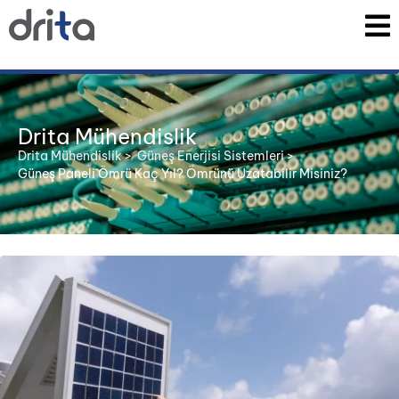
Drita Mühendislik
Drita Mühendislik
>
Güneş Enerjisi Sistemleri
>
Güneş Paneli Ömrü Kaç Yıl? Ömrünü Uzatabilir Misiniz?