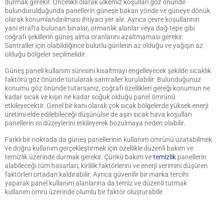
durmak gerekir. Öncelikli olarak ülkemiz koşulları göz önünde
bulundurulduğunda panellerin güneşe bakan yönde ve güneye dönük
olarak konumlandırılması ihtiyacı yer alır. Ayrıca çevre koşullarının
yani etrafta bulunan binalar, ormanlık alanlar veya dağ-tepe gibi
coğrafi şekillerin güneş alma oranlarını azaltmaması gerekir.
Santraller için olabildiğince bulutlu günlerin az olduğu ve yağışın az
olduğu bölgeler seçilmelidir.
Güneş paneli kullanım süresini kısaltmayı engelleyecek şekilde sıcaklık
faktörü göz önünde tutularak santraller kurulabilir. Bulunduğunuz
konumu göz önünde tutarsanız, coğrafi özellikleri gereği konumun ne
kadar sıcak ve kışın ne kadar soğuk olduğu panel ömrünü
etkileyecektir. Genel bir kanı olarak çok sıcak bölgelerde yüksek enerji
üretimi elde edilebileceği düşünülse de aşırı sıcak hava koşulları
panellerin ısı düzeylerini etkileyerek bozulmaya neden olabilir.
Farklı bir noktada da güneş panellerinin kullanım ömrünü uzatabilmek
ve doğru kullanım gerçekleştirmek için özellikle düzenli bakım ve
temizlik üzerinde durmak gerekir. Çünkü bakım ve
temizlik
panellerin
alabileceği tüm hasarları, kirlilik faktörlerini ve enerji verimini düşüren
faktörleri ortadan kaldırabilir. Ayrıca güvenilir bir marka tercihi
yaparak panel kullanım alanlarına da temiz ve düzenli tutmak
kullanım ömrü üzerinde olumlu bir faktör oluşturabilir.