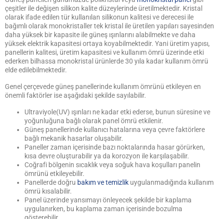
çeşitler ile değişen silikon kalite düzeylerinde üretilmektedir. Kristal
olarak ifade edilen tür kullanılan silikonun kalitesi ve derecesi ile
bağımlı olarak monokristaller tek kristal ile üretilen yapıları sayesinden
daha yüksek bir kapasite ile güneş ışınlarını alabilmekte ve daha
yüksek elektrik kapasitesi ortaya koyabilmektedir. Yani üretim yapısı,
panellerin kalitesi, üretim kapasitesi ve kullanım ömrü üzerinde etki
ederken bilhassa monokristal ürünlerde 30 yıla kadar kullanım ömrü
elde edilebilmektedir.
Genel çerçevede güneş panellerinde kullanım ömrünü etkileyen en
önemli faktörler ise aşağıdaki şekilde sayılabilir.
Ultraviyole(UV) ışınları ne kadar etki ederse, bunun süresine ve
yoğunluğuna bağlı olarak panel ömrü etkilenir.
Güneş panellerinde kullanıcı hatalarına veya çevre faktörlere
bağlı mekanik hasarlar oluşabilir.
Paneller zaman içerisinde bazı noktalarında hasar görürken,
kısa devre oluşturabilir ya da korozyon ile karşılaşabilir.
Coğrafi bölgenin sıcaklık veya soğuk hava koşulları panelin
ömrünü etkileyebilir.
Panellerde doğru
bakım ve temizlik
uygulanmadığında kullanım
ömrü kısalabilir.
Panel üzerinde yansımayı önleyecek şekilde bir kaplama
uygulanırken, bu kaplama zaman içerisinde bozulma
gösterebilir.