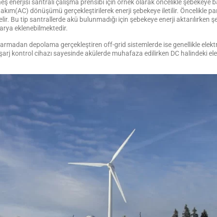
ş enerjisi santrali çalışma prensibi için örnek olarak öncelikle şebekeye ba
 akım(AC) dönüşümü gerçekleştirilerek enerji şebekeye iletilir. Öncelikle pan
r. Bu tip santrallerde akü bulunmadığı için şebekeye enerji aktarılırken şe
arya eklenebilmektedir.
armadan depolama gerçekleştiren off-grid sistemlerde ise genellikle elektr
a şarj kontrol cihazı sayesinde akülerde muhafaza edilirken DC halindeki ele