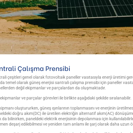
ntrali Çalışma Prensibi
li çeşitleri genel olarak fotovoltaik paneller vasıtasıyla enerji üretimi 
ında temel olarak güneş enerjisi santrali çalışma prensibi için paneller vası
nellerden değil ekipmanlar ve parçalardan da oluşmaktadır.
ekipmanlar ve parçalar görevleri ile birlikte aşağıdaki şekilde sıralanabilir.
kipmanı oluştururken, güneş ışınlarının toplanmasını ve enerjinin üretilmesi
neldeki doğru akım(DC) ile üretilen elektriğin alternatif akım(AC) dönüşümün
da bilinirken, paneldeki elektrik enerjisinin depolanması için kullanılabilirl
men deşarj edilebilmesi ve yeniden tam anlamı ile şarj olarak daha uzun ö