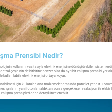
lışma Prensibi Nedir?
knolojinin kullanımı vasıtasıyla elektrik enerjisine dönüştürebilen sistemler
ntral çeşidinin de birbirine benzer olsa da ayrı bir çalışma prensibi yer al
e kullanılabilir elektrik enerjisi ortaya koyar.
nabilmesi için kullanılan ana malzemeler arasında paneller yer alır. Fotovo
neş ışınlarını yani fotonları aldıktan sonra gerçekleşen reaksiyon ile elektri
 çalışma prensipleri daha detaylı incelenebilir.