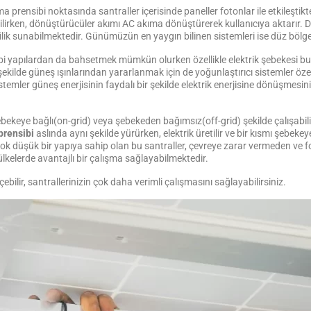
a prensibi noktasında santraller içerisinde paneller fotonlar ile etkileştik
edilirken, dönüştürücüler akımı AC akıma dönüştürerek kullanıcıya aktarır. 
imlilik sunabilmektedir. Günümüzün en yaygın bilinen sistemleri ise düz bölg
bi yapılardan da bahsetmek mümkün olurken özellikle elektrik şebekesi bu
kilde güneş ışınlarından yararlanmak için de yoğunlaştırıcı sistemler özel b
temler güneş enerjisinin faydalı bir şekilde elektrik enerjisine dönüşmesin
ekeye bağlı(on-grid) veya şebekeden bağımsız(off-grid) şekilde çalışabilirke
prensibi
aslında aynı şekilde yürürken, elektrik üretilir ve bir kısmı şebek
ok düşük bir yapıya sahip olan bu santraller, çevreye zarar vermeden ve fo
 ülkelerde avantajlı bir çalışma sağlayabilmektedir.
eçebilir, santrallerinizin çok daha verimli çalışmasını sağlayabilirsiniz.