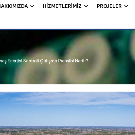
HAKKIMIZDA
HIZMETLERIMIZ
PROJELER
eş Enerjisi Santrali Çalışma Prensibi Nedir?